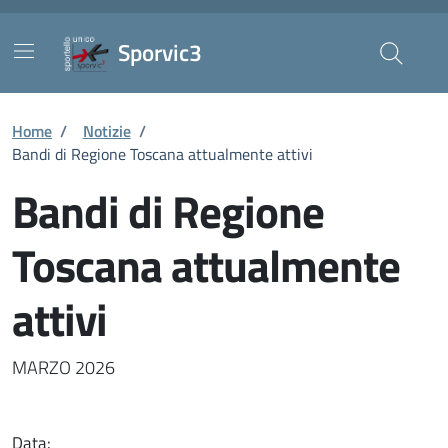
Vai ai contenuti
Vai al footer
Skip to Main Content
Sporvic3
Home
/
Notizie
/
Bandi di Regione Toscana attualmente attivi
Bandi di Regione
Toscana attualmente
attivi
Dettaglio della notizia
MARZO 2026
Data: