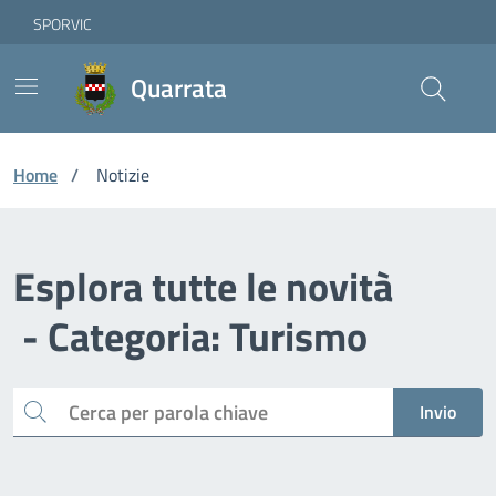
Vai ai contenuti
Vai al footer
Skip to Main Content
SPORVIC
Quarrata
Home
/
Notizie
Esplora tutte le novità
- Categoria: Turismo
Cerca
Invio