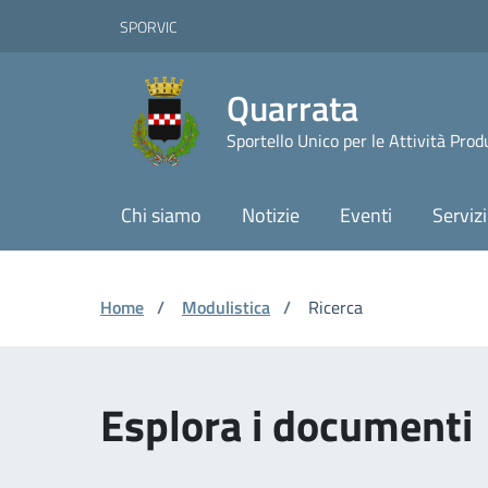
Vai ai contenuti
Vai al footer
Skip to Main Content
SPORVIC
Quarrata
Sportello Unico per le Attività Prod
Chi siamo
Notizie
Eventi
Servizi
Home
/
Modulistica
/
Ricerca
Esplora i documenti