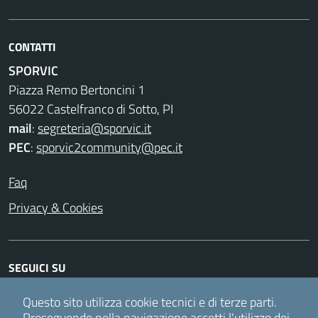
CONTATTI
SPORVIC
Piazza Remo Bertoncini 1
56022 Castelfranco di Sotto, PI
mail
:
segreteria@sporvic.it
PEC
:
sporvic2community@pec.it
Faq
Privacy & Cookies
SEGUICI SU
Facebook
Instagram
Twitter
Youtube
Questo sito utilizza cookie tecnici e di terze parti.
Proseguendo nella navigazione accetti l'utilizzo dei