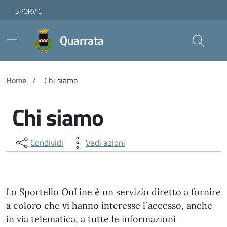
Vai ai contenuti
Vai al footer
Skip to Main Content
SPORVIC
Quarrata
Home
/
Chi siamo
Chi siamo
Condividi
Vedi azioni
Lo Sportello OnLine è un servizio diretto a fornire
a coloro che vi hanno interesse l`accesso, anche
in via telematica, a tutte le informazioni