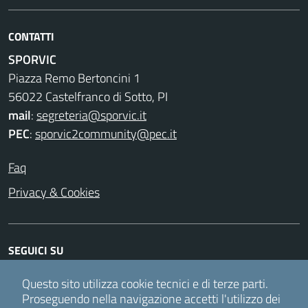
CONTATTI
SPORVIC
Piazza Remo Bertoncini 1
56022 Castelfranco di Sotto, PI
mail
:
segreteria@sporvic.it
PEC
:
sporvic2community@pec.it
Faq
Privacy & Cookies
SEGUICI SU
Facebook
Instagram
Twitter
Youtube
Questo sito utilizza cookie tecnici e di terze parti.
Proseguendo nella navigazione accetti l'utilizzo dei