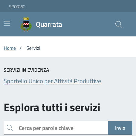
Vai ai contenuti
Vai al footer
Skip to Main Content
SPORVIC
Quarrata
Home
/
Servizi
SERVIZI IN EVIDENZA
Sportello Unico per Attività Produttive
Esplora tutti i servizi
Cerca per parola chiave
Invio