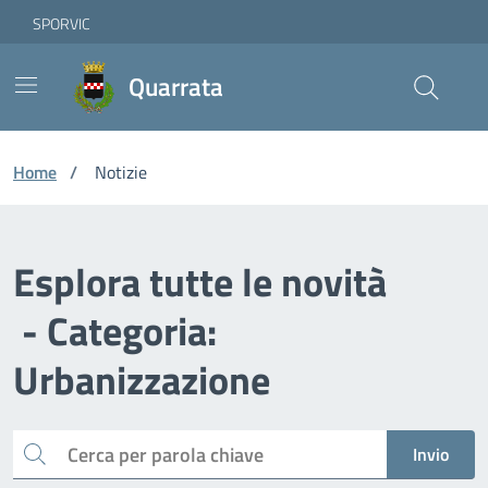
Vai ai contenuti
Vai al footer
Skip to Main Content
SPORVIC
Quarrata
Home
/
Notizie
Esplora tutte le novità
- Categoria:
Urbanizzazione
Cerca
Invio