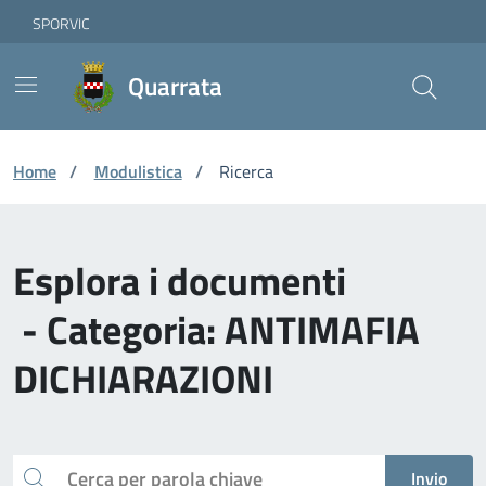
Vai ai contenuti
Vai al footer
Skip to Main Content
SPORVIC
Quarrata
Home
/
Modulistica
/
Ricerca
Esplora i documenti
- Categoria: ANTIMAFIA
DICHIARAZIONI
Cerca
Invio