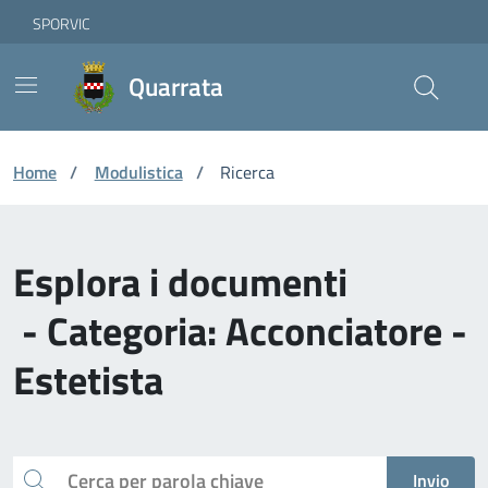
Vai ai contenuti
Vai al footer
Skip to Main Content
SPORVIC
Quarrata
Home
/
Modulistica
/
Ricerca
Esplora i documenti
- Categoria: Acconciatore -
Estetista
Cerca
Invio