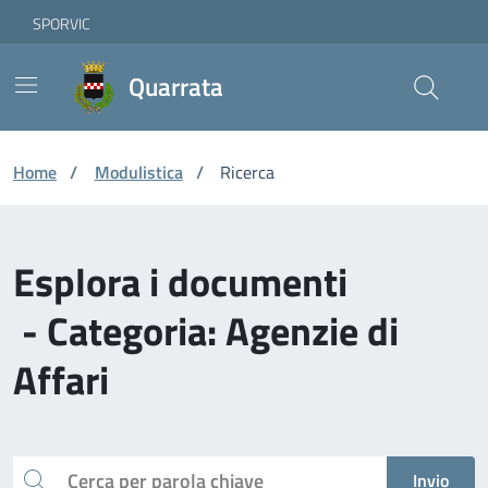
Vai ai contenuti
Vai al footer
Skip to Main Content
SPORVIC
Quarrata
Home
/
Modulistica
/
Ricerca
Esplora i documenti
- Categoria: Agenzie di
Affari
Cerca
Invio