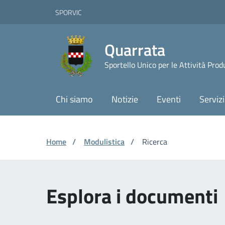
Vai ai contenuti
Vai al footer
Skip to Main Content
SPORVIC
Quarrata
Sportello Unico per le Attività Prod
Chi siamo
Notizie
Eventi
Servizi
Home
/
Modulistica
/
Ricerca
Esplora i documenti