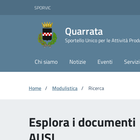
Vai ai contenuti
Vai al footer
Skip to Main Content
SPORVIC
Quarrata
Sportello Unico per le Attività Prod
Chi siamo
Notizie
Eventi
Servizi
Home
/
Modulistica
/
Ricerca
Esplora i documenti
AUSL