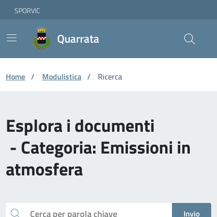
Vai ai contenuti
Vai al footer
Skip to Main Content
SPORVIC
Quarrata
Home
/
Modulistica
/
Ricerca
Esplora i documenti
- Categoria: Emissioni in
atmosfera
Cerca
Invio