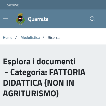
Vai ai contenuti
Vai al footer
Skip to Main Content
SPORVIC
Quarrata
Home
/
Modulistica
/
Ricerca
Esplora i documenti
- Categoria: FATTORIA
DIDATTICA (NON IN
AGRITURISMO)