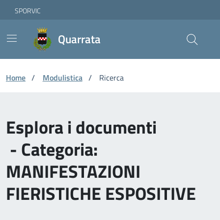
Vai ai contenuti
Vai al footer
Skip to Main Content
SPORVIC
Quarrata
Home
/
Modulistica
/
Ricerca
Esplora i documenti
- Categoria:
MANIFESTAZIONI
FIERISTICHE ESPOSITIVE