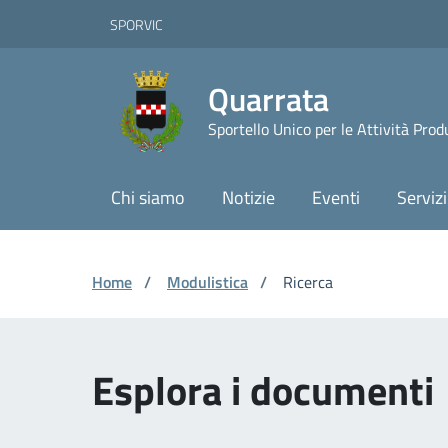
Vai ai contenuti
Vai al footer
Skip to Main Content
SPORVIC
Quarrata
Sportello Unico per le Attività Prod
Chi siamo
Notizie
Eventi
Servizi
Home
/
Modulistica
/
Ricerca
Esplora i documenti 