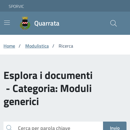
Vai ai contenuti
Vai al footer
Skip to Main Content
SPORVIC
Quarrata
Home
/
Modulistica
/
Ricerca
Esplora i documenti
- Categoria: Moduli
generici
Cerca
Invio