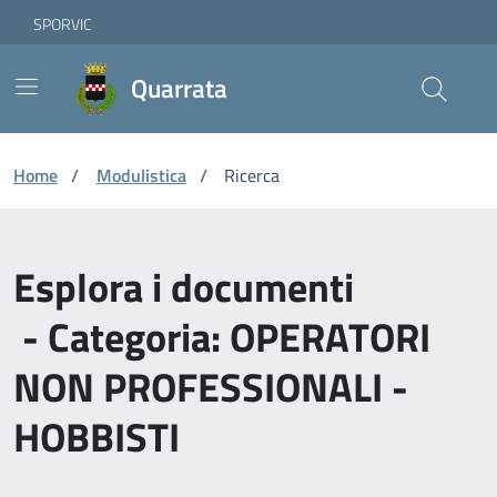
Vai ai contenuti
Vai al footer
Skip to Main Content
SPORVIC
Quarrata
Home
/
Modulistica
/
Ricerca
Esplora i documenti
- Categoria: OPERATORI
NON PROFESSIONALI -
HOBBISTI