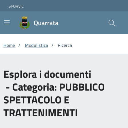
Vai ai contenuti
Vai al footer
Skip to Main Content
SPORVIC
Quarrata
Home
/
Modulistica
/
Ricerca
Esplora i documenti
- Categoria: PUBBLICO
SPETTACOLO E
TRATTENIMENTI