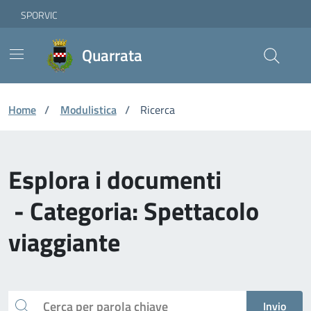
Vai ai contenuti
Vai al footer
Skip to Main Content
SPORVIC
Quarrata
Home
/
Modulistica
/
Ricerca
Esplora i documenti
- Categoria: Spettacolo
viaggiante
Cerca
Invio