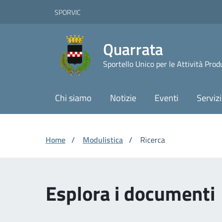
Vai ai contenuti
Vai al footer
Skip to Main Content
SPORVIC
Quarrata
Sportello Unico per le Attività Prod
Chi siamo
Notizie
Eventi
Servizi
Home
/
Modulistica
/
Ricerca
Esplora i documenti 