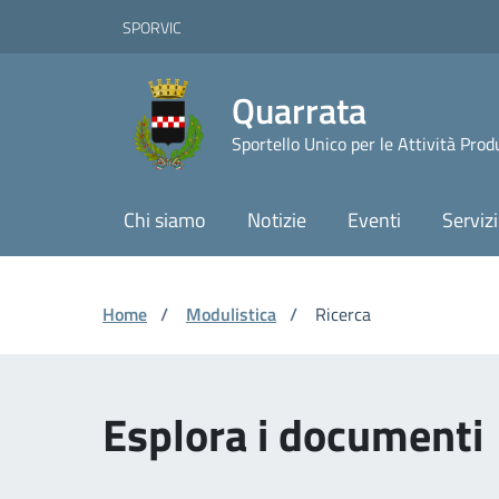
Vai ai contenuti
Vai al footer
Skip to Main Content
SPORVIC
Quarrata
Sportello Unico per le Attività Prod
Chi siamo
Notizie
Eventi
Servizi
Home
/
Modulistica
/
Ricerca
Esplora i document