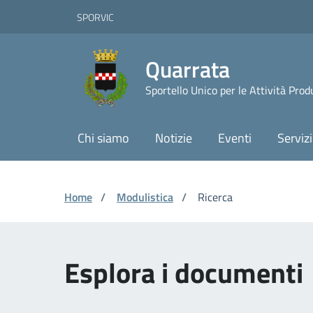
Vai ai contenuti
Vai al footer
Skip to Main Content
SPORVIC
Quarrata
Sportello Unico per le Attività Prod
Chi siamo
Notizie
Eventi
Servizi
Home
/
Modulistica
/
Ricerca
Esplora i documenti 