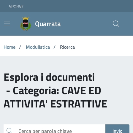
Vai ai contenuti
Vai al footer
Skip to Main Content
SPORVIC
Quarrata
Home
/
Modulistica
/
Ricerca
Esplora i documenti
- Categoria: CAVE ED
ATTIVITA' ESTRATTIVE
Cerca
Invio