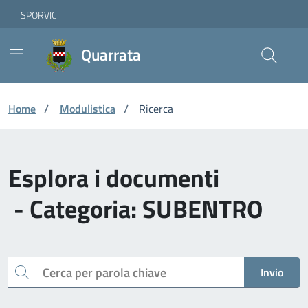
Vai ai contenuti
Vai al footer
Skip to Main Content
SPORVIC
Quarrata
Home
/
Modulistica
/
Ricerca
Esplora i documenti
- Categoria: SUBENTRO
Cerca
Invio