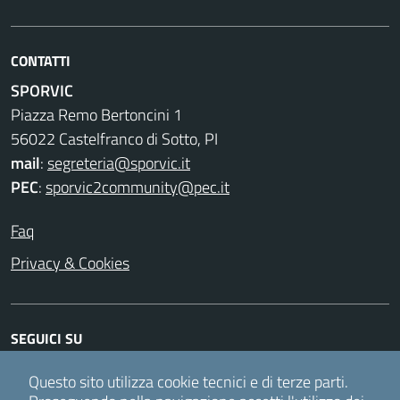
CONTATTI
SPORVIC
Piazza Remo Bertoncini 1
56022 Castelfranco di Sotto, PI
mail
:
segreteria@sporvic.it
PEC
:
sporvic2community@pec.it
Faq
Privacy & Cookies
SEGUICI SU
Facebook
Instagram
Twitter
Youtube
Questo sito utilizza cookie tecnici e di terze parti.