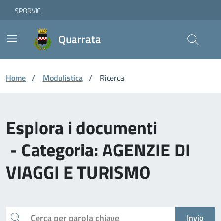
Vai ai contenuti
Vai al footer
Skip to Main Content
SPORVIC
Quarrata
Home
/
Modulistica
/
Ricerca
Esplora i documenti
- Categoria: AGENZIE DI
VIAGGI E TURISMO
Cerca
Invio