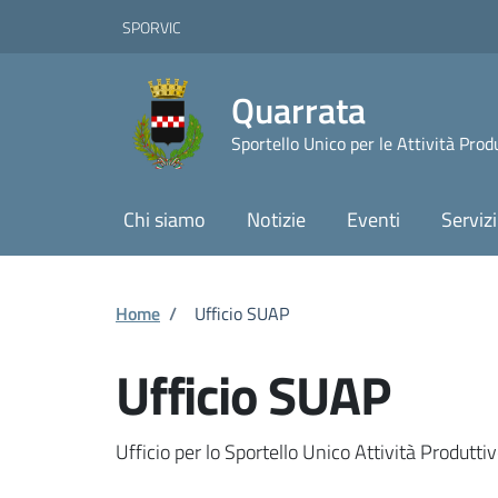
Vai ai contenuti
Vai al footer
Skip to Main Content
SPORVIC
Quarrata
Sportello Unico per le Attività Prod
Chi siamo
Notizie
Eventi
Servizi
Home
/
Ufficio SUAP
Ufficio SUAP
Ufficio per lo Sportello Unico Attività Produtti